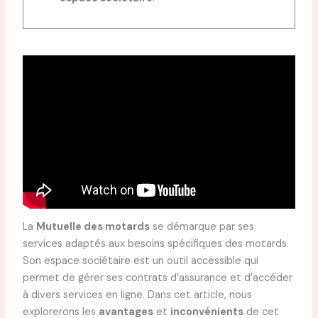
La
Mutuelle des motards
se démarque par ses
services adaptés aux besoins spécifiques des motards.
Son espace sociétaire est un outil accessible qui
permet de gérer ses contrats d’assurance et d’accéder
à divers services en ligne. Dans cet article, nous
explorerons les
avantages
et
inconvénients
de cet