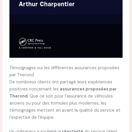
Témoignages sur les différentes assurances proposées
par Therond
De nombreux clients ont partagé leurs expériences
positives concernant les
assurances proposées par
Therond
. Que ce soit pour l’assurance de véhicules
anciens ou pour des formules plus modernes, les
témoignages mettent en avant la qualité du service et
l’expertise de l’équipe.
Un utilisateur a souligné la
réactivité
du service client,