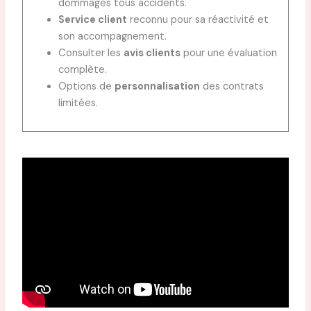
dommages tous accidents.
Service client
reconnu pour sa réactivité et
son accompagnement.
Consulter les
avis clients
pour une évaluation
complète.
Options de
personnalisation
des contrats
limitées.