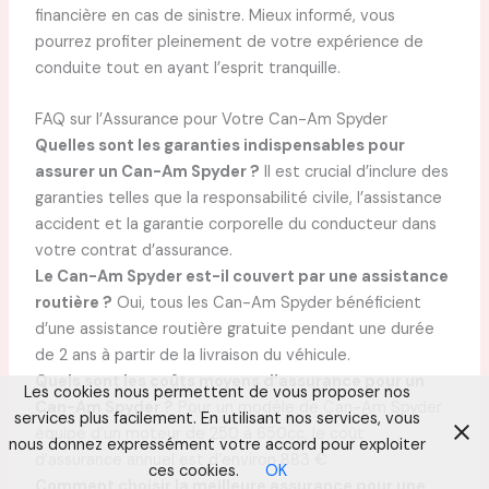
financière en cas de sinistre. Mieux informé, vous
pourrez profiter pleinement de votre expérience de
conduite tout en ayant l’esprit tranquille.
FAQ sur l’Assurance pour Votre Can-Am Spyder
Quelles sont les garanties indispensables pour
assurer un Can-Am Spyder ?
Il est crucial d’inclure des
garanties telles que la responsabilité civile, l’assistance
accident et la garantie corporelle du conducteur dans
votre contrat d’assurance.
Le Can-Am Spyder est-il couvert par une assistance
routière ?
Oui, tous les Can-Am Spyder bénéficient
d’une assistance routière gratuite pendant une durée
de 2 ans à partir de la livraison du véhicule.
Quels sont les coûts moyens d’assurance pour un
Les cookies nous permettent de vous proposer nos
Can-Am Spyder ?
Pour un modèle de Can-Am Spyder
services plus facilement. En utilisant nos services, vous
équipé d’un moteur de 250 à 650cc, le coût
nous donnez expressément votre accord pour exploiter
d’assurance annuel est d’environ 883 €.
ces cookies.
OK
Comment choisir la meilleure assurance pour une