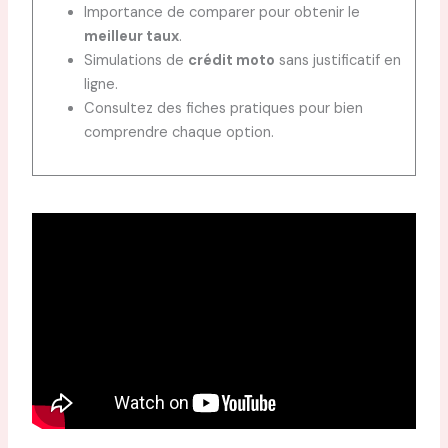
Importance de comparer pour obtenir le
meilleur taux
.
Simulations de
crédit moto
sans justificatif en
ligne.
Consultez des fiches pratiques pour bien
comprendre chaque option.