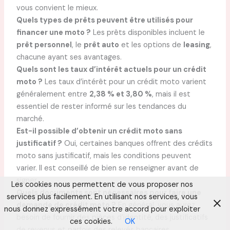
vous convient le mieux.
Quels types de prêts peuvent être utilisés pour
financer une moto ?
Les prêts disponibles incluent le
prêt personnel
, le
prêt auto
et les options de
leasing
,
chacune ayant ses avantages.
Quels sont les taux d’intérêt actuels pour un crédit
moto ?
Les taux d’intérêt pour un crédit moto varient
généralement entre
2,38 % et 3,80 %
, mais il est
essentiel de rester informé sur les tendances du
marché.
Est-il possible d’obtenir un crédit moto sans
justificatif ?
Oui, certaines banques offrent des crédits
moto sans justificatif, mais les conditions peuvent
varier. Il est conseillé de bien se renseigner avant de
signer.
Les cookies nous permettent de vous proposer nos
Quels documents sont nécessaires pour faire une
services plus facilement. En utilisant nos services, vous
demande de crédit moto ?
En général, vous aurez
nous donnez expressément votre accord pour exploiter
besoin de fournir des pièces d’identité, des justificatifs
ces cookies.
OK
de revenus et parfois des relevés bancaires.