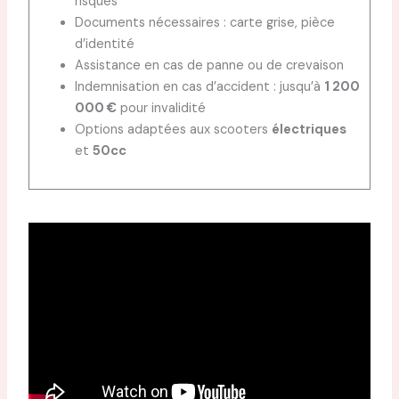
risques
Documents nécessaires : carte grise, pièce
d’identité
Assistance en cas de panne ou de crevaison
Indemnisation en cas d’accident : jusqu’à
1 200
000 €
pour invalidité
Options adaptées aux scooters
électriques
et
50cc