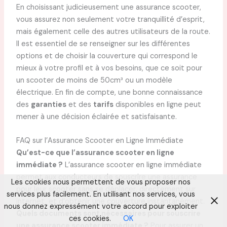
En choisissant judicieusement une assurance scooter,
vous assurez non seulement votre tranquillité d’esprit,
mais également celle des autres utilisateurs de la route.
Il est essentiel de se renseigner sur les différentes
options et de choisir la couverture qui correspond le
mieux à votre profil et à vos besoins, que ce soit pour
un scooter de moins de 50cm³ ou un modèle
électrique. En fin de compte, une bonne connaissance
des
garanties
et des
tarifs
disponibles en ligne peut
mener à une décision éclairée et satisfaisante.
FAQ sur l’Assurance Scooter en Ligne Immédiate
Qu’est-ce que l’assurance scooter en ligne
immédiate ?
L’assurance scooter en ligne immédiate
permet aux conducteurs de souscrire une assurance
Les cookies nous permettent de vous proposer nos
pour leur scooter sans se déplacer, directement sur
services plus facilement. En utilisant nos services, vous
internet, et d’obtenir une couverture instantanément.
nous donnez expressément votre accord pour exploiter
Quels documents sont nécessaires pour souscrire
ces cookies.
OK
une assurance scooter immédiate ?
Pour assurer un