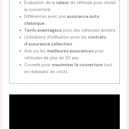
Évaluation de la
valeur
du véhicule pour choisir
la couverture.
Différences avec une
assurance auto
classique
.
Tarifs avantageux
pour des véhicules anciens.
Limitations d’utilisation avec les
contrats
d’assurance collection
.
Avis sur les
meilleures assurances
pour
véhicules de plus de 30 ans.
Conseils pour
maximiser la couverture
tout
en réduisant les coûts.