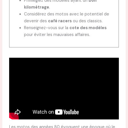
Privilégiez des modèles ayant un
bon
kilométrage
.
Considérez des motos avec le potentiel de
devenir des
café racers
ou des classics.
Renseignez-vous sur la
cote des modèles
pour éviter les mauvaises affaires.
Les motos des années 80 évoquent une époque où le