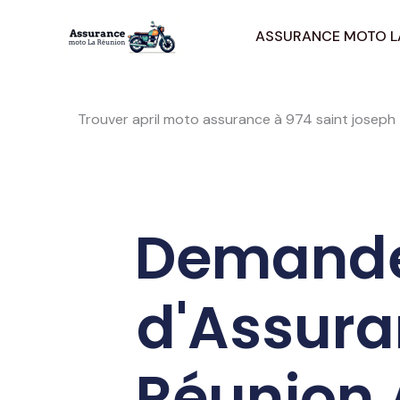
Aller
au
ASSURANCE MOTO L
contenu
Trouver april moto assurance à 974 saint joseph
Demandez
d'Assura
Réunion 