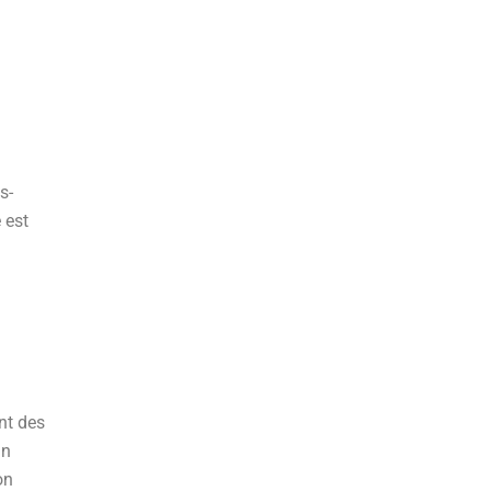
s-
 est
nt des
un
on