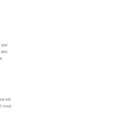
z par
 des
e.
ue est
ut vous